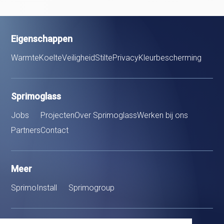
Eigenschappen
Warmte
Koelte
Veiligheid
Stilte
Privacy
Kleurbescherming
Sprimoglass
Jobs
Projecten
Over Sprimoglass
Werken bij ons
Partners
Contact
Meer
SprimoInstall
Sprimogroup