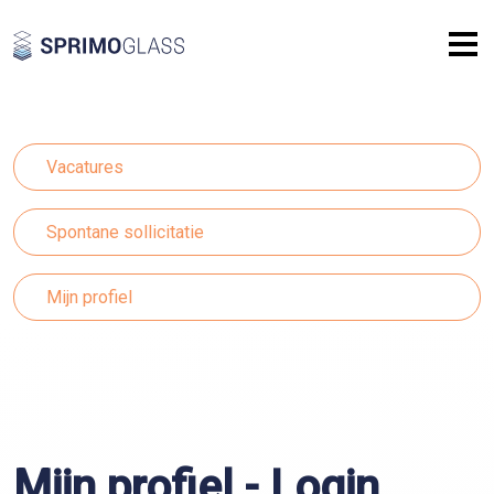
Ga naar hoofdinhoud
Vacatures
Spontane sollicitatie
Mijn profiel
Mijn profiel - Login